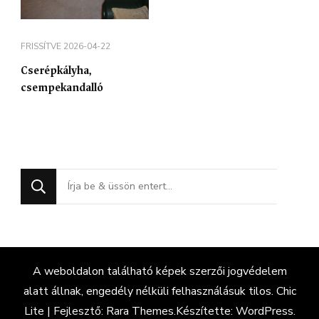
FRISSÍTVE
2026-04-22
Cserépkályha,
csempekandalló
Keres
valamit?
A weboldalon található képek szerzői jogvédelem
alatt állnak, engedély nélküli felhasználásuk tilos. Chic
Lite | Fejlesztő:
Rara Themes
.Készítette:
WordPress
.