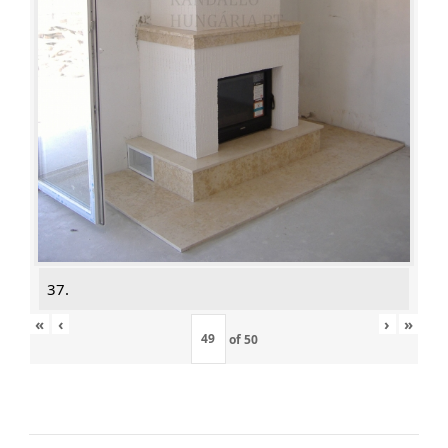
37.
«
‹
›
»
of
50