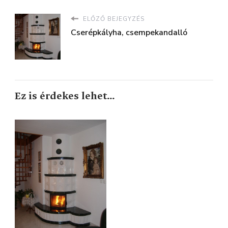
ELŐZŐ BEJEGYZÉS
Cserépkályha, csempekandalló
Ez is érdekes lehet...