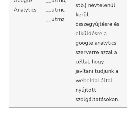
Google
__utmb,
stb.) névtelenül
Analytics
__utmc,
kerül
__utmz
összegyűjtésre és
elküldésre a
google analytics
szerverre azzal a
céllal, hogy
javítani tudjunk a
weboldal által
nyújtott
szolgáltatásokon.