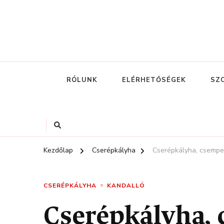
RÓLUNK
ELÉRHETŐSÉGEK
SZ
Kezdőlap
Cserépkályha
Cserépkályha, csempe
CSERÉPKÁLYHA
KANDALLÓ
Cserépkályha,