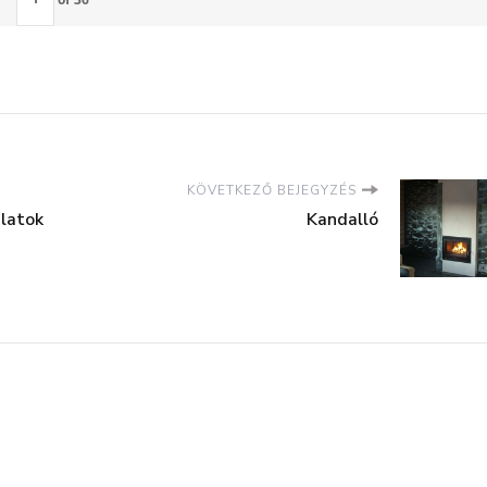
KÖVETKEZŐ BEJEGYZÉS
latok
Kandalló