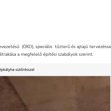
ezetésű (ÖKO), speciális tűzterű és ajtajú tervezésse
trakása a megfelelő építési szabályok szerint.
épkályha sütőrésszel