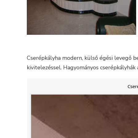
Cserépkályha modern, külső égési levegő bev
kivitelezéssel. Hagyományos cserépkályhák á
Cser