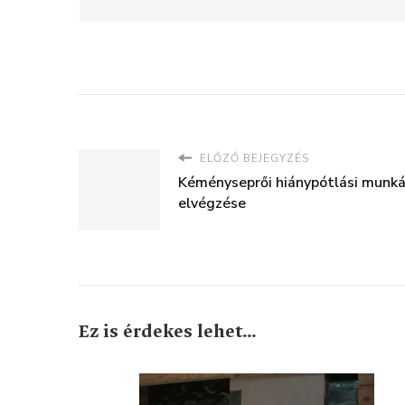
ELŐZŐ BEJEGYZÉS
Kéményseprői hiánypótlási munká
elvégzése
Ez is érdekes lehet...