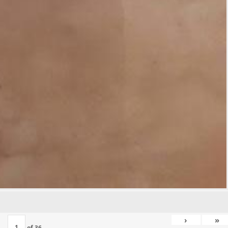
›
»
of
36