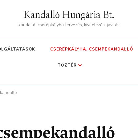
Kandalló Hungária Bt.
kandalló, cserépkályha tervezés, kivitelezés, javítás
OLGÁLTATÁSOK
CSERÉPKÁLYHA, CSEMPEKANDALLÓ
TŰZTÉR
kandalló
 csempekandalló