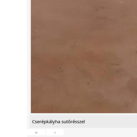
Cserépkályha sutőrésszel
«
‹