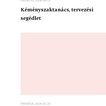
FRISSÍTVE
2026-04-22
Kéményszaktanács, tervezési
segédlet
FRISSÍTVE
2024-02-20