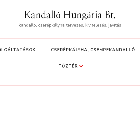
Kandalló Hungária Bt.
kandalló, cserépkályha tervezés, kivitelezés, javítás
OLGÁLTATÁSOK
CSERÉPKÁLYHA, CSEMPEKANDALLÓ
TŰZTÉR